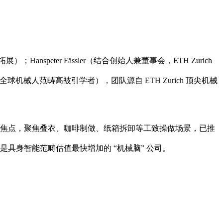
anspeter Fässler（结合创始人兼董事会，ETH Zurich
从，全球机械人范畴高被引学者），团队源自 ETH Zurich 顶尖机械
” 为焦点，聚焦叠衣、咖啡制做、纸箱拆卸等工致操做场景，已推
是具身智能范畴估值最快增加的 “机械脑” 公司。