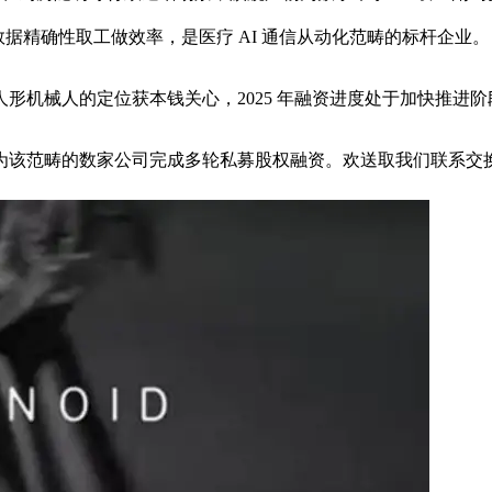
数据精确性取工做效率，是医疗 AI 通信从动化范畴的标杆企业。
机械人的定位获本钱关心，2025 年融资进度处于加快推进阶
该范畴的数家公司完成多轮私募股权融资。欢送取我们联系交