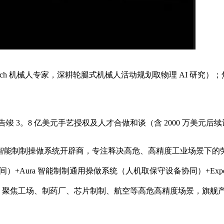
 Zurich 机械人专家，深耕轮腿式机械人活动规划取物理 AI 研究）
逊告竣 3。8 亿美元手艺授权及人才合做和谈（含 2000 万美元
形机械人取智能制制操做系统开辟商，专注释决高危、高精度工业场景下的
配狭小空间）+Aura 智能制制通用操做系统（人机取保守设备协同）+Ex
，聚焦工场、制药厂、芯片制制、航空等高危高精度场景，旗舰产物