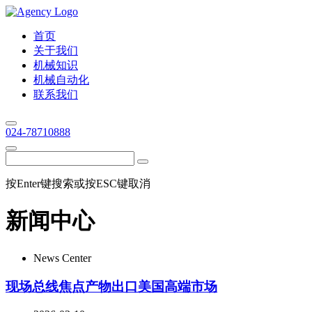
首页
关于我们
机械知识
机械自动化
联系我们
024-78710888
按Enter键搜索或按ESC键取消
新闻中心
News Center
现场总线焦点产物出口美国高端市场