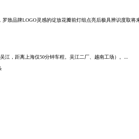
罗致品牌LOGO灵感的绽放花瓣前灯组点亮后极具辨识度取将来感
吴江，距离上海仅50分钟车程。吴江二厂、越南工场）。...
条