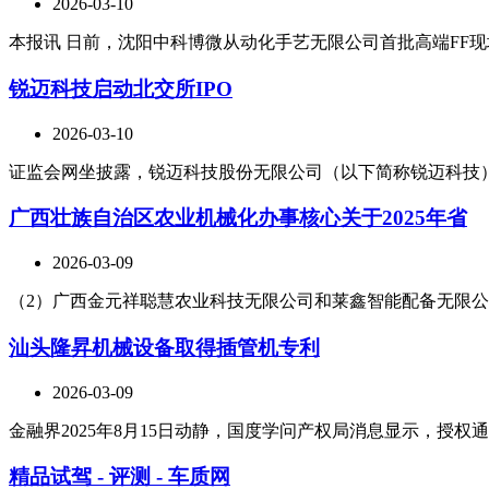
2026-03-10
本报讯 日前，沈阳中科博微从动化手艺无限公司首批高端FF现
锐迈科技启动北交所IPO
2026-03-10
证监会网坐披露，锐迈科技股份无限公司（以下简称锐迈科技）于
广西壮族自治区农业机械化办事核心关于2025年省
2026-03-09
（2）广西金元祥聪慧农业科技无限公司和莱鑫智能配备无限公
汕头隆昇机械设备取得插管机专利
2026-03-09
金融界2025年8月15日动静，国度学问产权局消息显示，授权通知布告号
精品试驾 - 评测 - 车质网