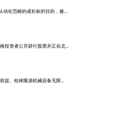
动化范畴的成长标的目的，被...
投资者公开辟行股票并正在北...
提。桂林隆源机械设备无限...