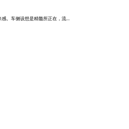
。车侧设想是精髓所正在，流...