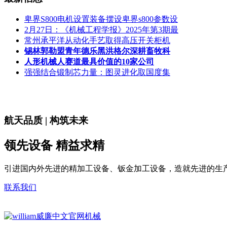
卑界S800电机设置装备摆设卑界s800参数设
2月27日：《机械工程学报》2025年第3期最
常州承平洋从动化手艺取得高压开关柜机
锡林郭勒盟青年德乐黑洪格尔深耕畜牧科
人形机械人赛道最具价值的10家公司
强强结合锻制芯力量：图灵进化取国度集
航天品质 | 构筑未来
领先设备 精益求精
引进国内外先进的精加工设备、钣金加工设备，造就先进的生
联系我们