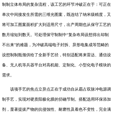
制制立体布局的复杂流程，该工艺的环节冲破正在于：可正在
单次中间接发生所需的三维光图案，既连结了纳米级精度，又
将可加工图案面积扩大到适用尺寸，出产周期也从保守工艺的
数月缩短到数天。可处理保守制制中“复杂布局设想得出却制
不出来”的难题，为冲破高端电子封拆、异形电集成等范畴的
设想制制瓶颈供给了全新手艺径，特别适配将来雷达、通信设
备、无人机等兵器平台对高机能、定制化、小型化电子模块的
需求。
该项手艺的焦点立异点正在于成功自从霸占双脉冲电源调
制手艺，实现对硬质阳极化膜的切确节制。搭配选用环保添加
剂，显著提拔产物的抗侵蚀性、耐磨性及着色不变性，完全满