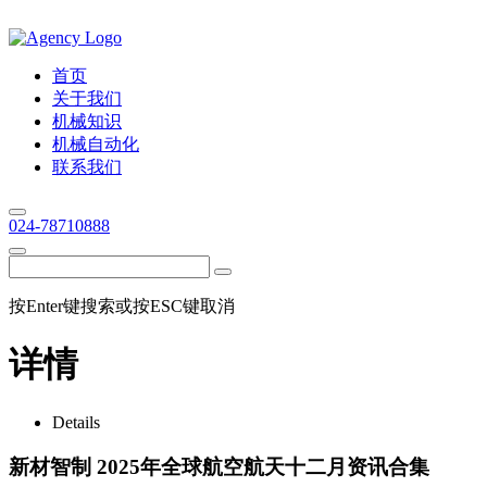
首页
关于我们
机械知识
机械自动化
联系我们
024-78710888
按Enter键搜索或按ESC键取消
详情
Details
新材智制 2025年全球航空航天十二月资讯合集