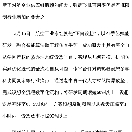
新了对航空业供应链瓶颈的阐发，强调飞机可用率仍是严沉限
制行业增加的要素之一。
12月16日，航空工业永红换热“正向设想”，以AI手艺赋能
研发，融合智能算法取工程仿实手艺，成功研发出具有完全自
从学问产权的热办理系统设想平台，实现从几何建模、机能仿
实到优化迭代的全流程自从可控。该平台针对调热器设想多学
科协同复杂等行业痛点，通过老中青三代人才梯队跨界攻坚，
完成设想全流程数字化沉构，将研发周期缩短60%以上，设想
误差率降至0。5%以内，方案设想及制图周期从数天压缩至1
小时内，设想效率提拔95%以上。