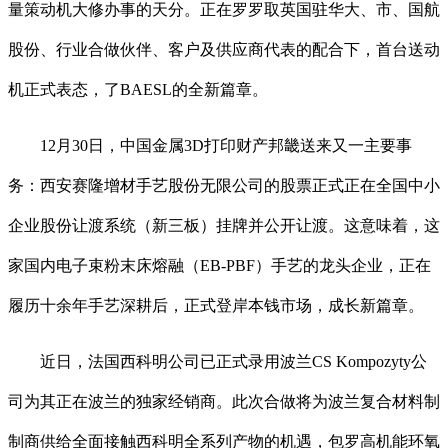
量策动机大修办事的天分。正在罗罗取英国驻华大、市、国航
股份、行业合做伙伴、客户及供应商代表的配合下，首台送动
机正式表态，了BAESL的全新篇章。
12月30日，中国金属3D打印财产邦畿送来又一主要事
务：西安赛隆增材手艺股份无限公司的股票正式正在全国中小
企业股份让渡系统（新三板）挂牌并公开让渡。这意味着，这
家国内电子束粉末床熔融（EB-PBF）手艺的龙头企业，正在
履历十余年手艺深耕后，正式登岸本钱市场，成长新篇章。
近日，法国西科明公司已正式录用波兰CS Kompozyty公
司为其正在波兰的独家经销商。此次合做将为波兰复合材料制
制商供给全面接触西科明全系列产物的机遇，包罗高机能环氧