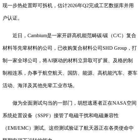
现一步热处置即可拆机，估计2026年Q2完成工艺数据库并用
户认证。
近日，Cambium是一家开辟高机能范畴碳/碳（C/C）复合
材料等先辈材料的公司，已收购复合材料公司SHD Group，打
制一家全球公司，将AI驱动的材料立异取可扩展、及格的制
制相连系，办事于航空航天、国防、能源、高机能汽车、赛车
活动、海洋及其他先辈工业市场。
做为全面测试勾当的一部门，胡想逃逐者正在NASA空间
系统处置设备（SSPF）接管了电磁干扰和电磁兼容性
（EMI/EMC）测试。这些测试验证了航天器正在各类使命中