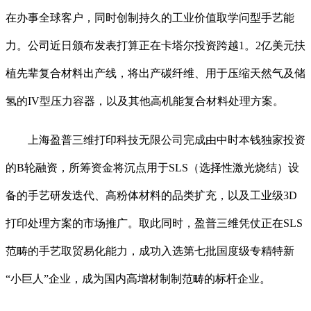
在办事全球客户，同时创制持久的工业价值取学问型手艺能
力。公司近日颁布发表打算正在卡塔尔投资跨越1。2亿美元扶
植先辈复合材料出产线，将出产碳纤维、用于压缩天然气及储
氢的IV型压力容器，以及其他高机能复合材料处理方案。
上海盈普三维打印科技无限公司完成由中时本钱独家投资
的B轮融资，所筹资金将沉点用于SLS（选择性激光烧结）设
备的手艺研发迭代、高粉体材料的品类扩充，以及工业级3D
打印处理方案的市场推广。取此同时，盈普三维凭仗正在SLS
范畴的手艺取贸易化能力，成功入选第七批国度级专精特新
“小巨人”企业，成为国内高增材制制范畴的标杆企业。