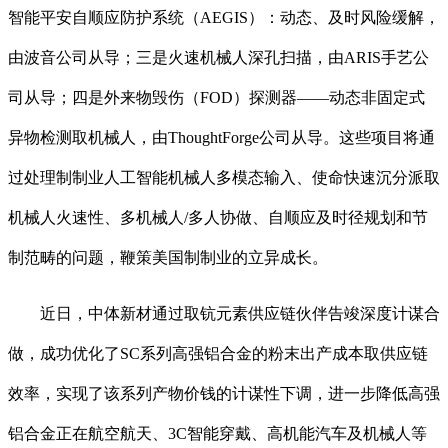
智能平安自顺应防护系统（AEGIS）：动态、及时风险缓解，
由波音公司从导；三是火速机械人深孔扫描，由ARIS手艺公
司从导；四是外来物毁伤（FOD）探测器——动态非固定式
异物检测取机械人，由ThoughtForge公司从导。这些项目将通
过处理制制业人工智能机械人多模态输入、使命快速沉分派取
机械人火速性、多机械人/多人协做、自顺应及时径规划和节
制范畴的问题，鞭策美国制制业的立异成长。
近日，中体新材通过取钪元素供应链伙伴告竣深度计谋合
做，成功优化了SC系列高强铝合金的粉末出产成本取供应链
效率，实现了该系列产物价钱的计谋性下调，进一步降低高强
铝合金正在航空航天、3C智能穿戴、高机能汽车及机械人等