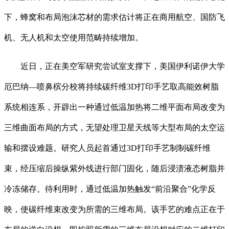
下，蜂窝和布局泡沫芯材的需求估计将正在商用航空、国防飞
机、无人机和太空使用范畴持续增加。
近日，正在美空军研究尝试室支撑下，美国伊利诺伊大学
厄巴纳—喷鼻槟分校将持续碳纤维3D打印手艺取高能效树脂
系统相连系，开辟出一种通过低温加热将二维平面布局改变为
三维曲面布局的方式，无望处理卫星天线等大型布局的太空运
输和摆设难题。研究人员起首通过3D打印手艺制制碳纤维
束，经压缩后操纵紫外线进行部门固化，随后浸渍液态树脂并
冷冻储存。待利用时，通过低温加热触发“前沿聚合”化学反
映，使碳纤维束改变为所需的三维布局。该手艺的难点正在于