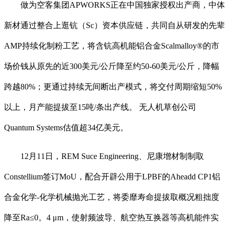
做为空客集团APWORKS正在中国独家授权出产商，中体
新材通过整合上逛钪（Sc）资本供应链，共同自从研发的先辈
AMP持续化制粉工艺，将含钪高机能铝合金Scalmalloy®的市
场价钱从原先的近300美元/公斤降至约50-60美元/公斤，降幅
跨越80%；更通过持续无间断出产模式，将交付周期缩短50%
以上，月产能提拔至15吨/条出产线。 无人机草创公司
Quantum Systems估值超34亿美元。
12月11日，REM Suce Engineering、尼康增材制制取
Constellium签订MoU，配合开辟公用于LPBF的Aheadd CP1铝
合金化学-化学机械抛光工艺，将委靡寿命提拔取概况粗拙度
降至Ra≤0。4 μm，使射频波导、航空热互换器等高机能件实