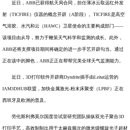
近日，ABB已获得航天局合同，担任薄冰云取远红外发
射（TICFIRE）仪器的概念开辟（A阶段）。TICFIRE是高空
气溶胶、水汽和云（HAWC）卫星使命的主要构成部门——
该项目由从导，努力于鞭策天气科学和监测的成长。此外，
ABB还将支撑项目期间将确定的进一步手艺开辟勾当。通过
正在该中的脚色，ABB正正在帮帮完美全球天气监测能力。
近日，3D打印软件开辟商Dyndrite插手由Leitat运营的
IAM3DHUB联盟，加快金属激光-粉末床聚变（LPBF）正在
西班牙及欧洲的普及。
劳伦斯利弗莫尔国度尝试室研究团队操纵双光子聚合3D
打印手艺，高效制制出用于太赫兹频次的微米级螺旋光子超材