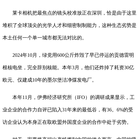
莱卡相机把最焦点的镜头校准放正在深圳，恰是由于这里
堆积了全球顶尖的光学人才和细密制制能力，这种生态劣势是
本土任何一个单一城市都无法对比的。
2024年10月，绿党用600公斤炸毁了早已停运的贡德雷明
根核电坐，完全辞别核能。本年3月，他们还炸掉了耗资30亿
欧元、仅建成10年的墨尔堡洁净煤发电厂。
本年11月，伊弗经济研究所（IFO）的调研成果显示，工
业企业的合作力自评已陷入31年来的最低谷，有36。6%的受
访企业认为本身正在取欧盟外国度企业的合作中处于劣势。