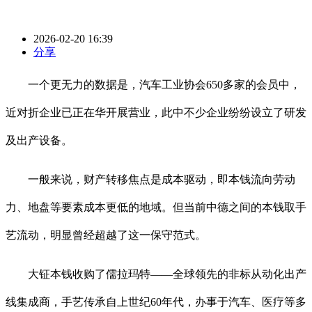
2026-02-20 16:39
分享
一个更无力的数据是，汽车工业协会650多家的会员中，
近对折企业已正在华开展营业，此中不少企业纷纷设立了研发
及出产设备。
一般来说，财产转移焦点是成本驱动，即本钱流向劳动
力、地盘等要素成本更低的地域。但当前中德之间的本钱取手
艺流动，明显曾经超越了这一保守范式。
大钲本钱收购了儒拉玛特——全球领先的非标从动化出产
线集成商，手艺传承自上世纪60年代，办事于汽车、医疗等多