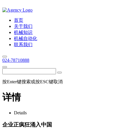
首页
关于我们
机械知识
机械自动化
联系我们
024-78710888
按Enter键搜索或按ESC键取消
详情
Details
企业正疯狂涌入中国