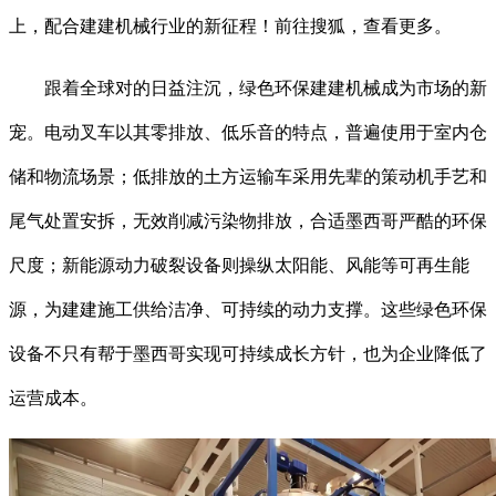
上，配合建建机械行业的新征程！前往搜狐，查看更多。
跟着全球对的日益注沉，绿色环保建建机械成为市场的新
宠。电动叉车以其零排放、低乐音的特点，普遍使用于室内仓
储和物流场景；低排放的土方运输车采用先辈的策动机手艺和
尾气处置安拆，无效削减污染物排放，合适墨西哥严酷的环保
尺度；新能源动力破裂设备则操纵太阳能、风能等可再生能
源，为建建施工供给洁净、可持续的动力支撑。这些绿色环保
设备不只有帮于墨西哥实现可持续成长方针，也为企业降低了
运营成本。