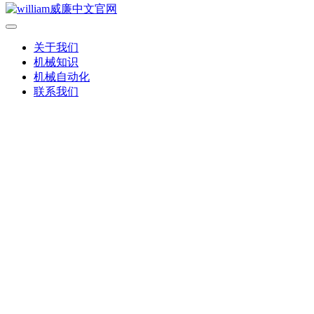
关于我们
机械知识
机械自动化
联系我们