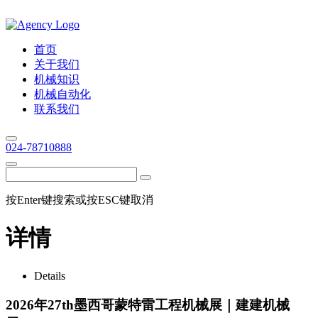
首页
关于我们
机械知识
机械自动化
联系我们
024-78710888
按Enter键搜索或按ESC键取消
详情
Details
2026年27th墨西哥蒙特雷工程机械展｜建建机械