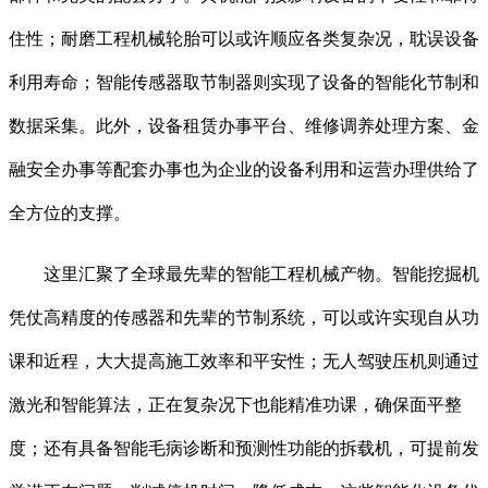
住性；耐磨工程机械轮胎可以或许顺应各类复杂况，耽误设备
利用寿命；智能传感器取节制器则实现了设备的智能化节制和
数据采集。此外，设备租赁办事平台、维修调养处理方案、金
融安全办事等配套办事也为企业的设备利用和运营办理供给了
全方位的支撑。
这里汇聚了全球最先辈的智能工程机械产物。智能挖掘机
凭仗高精度的传感器和先辈的节制系统，可以或许实现自从功
课和近程，大大提高施工效率和平安性；无人驾驶压机则通过
激光和智能算法，正在复杂况下也能精准功课，确保面平整
度；还有具备智能毛病诊断和预测性功能的拆载机，可提前发