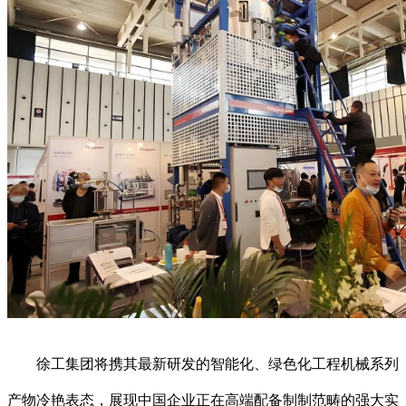
徐工集团将携其最新研发的智能化、绿色化工程机械系列
产物冷艳表态，展现中国企业正在高端配备制制范畴的强大实