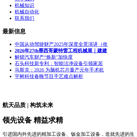
机械知识
机械自动化
联系我们
最新信息
中国从动驾驶财产2025年深度全景演讲（收
2026年27th墨西哥蒙特雷工程机械展｜建建
解锁汽车财产“焕新”加快度
石头科技新专利：智能洁净设备引领家居
马斯克：2026 为脑机芯片量产元年手术机
宇树科技春晚节目手艺难点解析
航天品质 | 构筑未来
领先设备 精益求精
引进国内外先进的精加工设备、钣金加工设备，造就先进的生