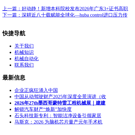
上一篇：
好动静！新增本科院校发布2026年广东3+证书高职
下一篇：
深耕近八十载赋能全球化—huba control进口压力传
快捷导航
关于我们
机械知识
机械自动化
联系我们
最新信息
企业正疯狂涌入中国
中国从动驾驶财产2025年深度全景演讲（收
2026年27th墨西哥蒙特雷工程机械展｜建建
解锁汽车财产“焕新”加快度
石头科技新专利：智能洁净设备引领家居
马斯克：2026 为脑机芯片量产元年手术机