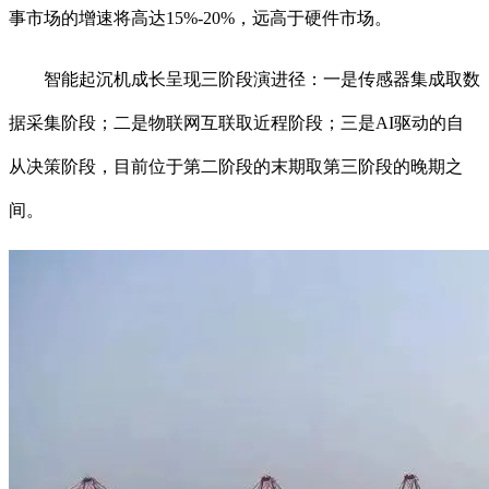
事市场的增速将高达15%-20%，远高于硬件市场。
智能起沉机成长呈现三阶段演进径：一是传感器集成取数
据采集阶段；二是物联网互联取近程阶段；三是AI驱动的自
从决策阶段，目前位于第二阶段的末期取第三阶段的晚期之
间。