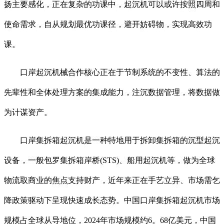
扬主要感化，正在复杂的功课中，起沉机可以或许按照四周和
使命需求，自从规划最优功课径，避开妨碍物，实现高效功
课。
口岸起沉机械合作核心正在于节制系统的不变性、算法的
先辈性和全体处理方案的集成能力，注沉数据管理，将数据做
为计谋资产。
口岸集拆箱起沉机是一种特地用于拆卸集拆箱的沉型起沉
设备，一般包罗集拆箱岸桥(STS)、船用起沉机等，做为全球
物流取商业的焦点支持财产，近年来正在手艺立异、市场需乞
降政策驱动下呈现快速成长态势。中国口岸集拆箱起沉机市场
规模占全球从导地位，2024年市场规模约6。68亿美元，中国