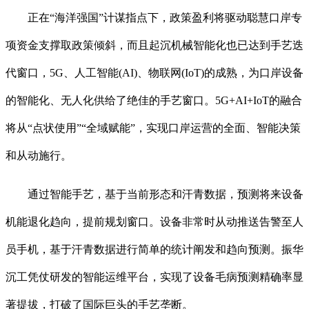
正在“海洋强国”计谋指点下，政策盈利将驱动聪慧口岸专
项资金支撑取政策倾斜，而且起沉机械智能化也已达到手艺迭
代窗口，5G、人工智能(AI)、物联网(IoT)的成熟，为口岸设备
的智能化、无人化供给了绝佳的手艺窗口。5G+AI+IoT的融合
将从“点状使用”“全域赋能”，实现口岸运营的全面、智能决策
和从动施行。
通过智能手艺，基于当前形态和汗青数据，预测将来设备
机能退化趋向，提前规划窗口。设备非常时从动推送告警至人
员手机，基于汗青数据进行简单的统计阐发和趋向预测。振华
沉工凭仗研发的智能运维平台，实现了设备毛病预测精确率显
著提拔，打破了国际巨头的手艺垄断。