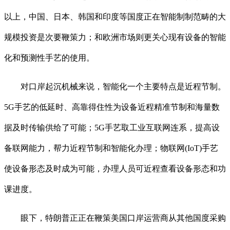
以上，中国、日本、韩国和印度等国度正在智能制制范畴的大
规模投资是次要鞭策力；和欧洲市场则更关心现有设备的智能
化和预测性手艺的使用。
对口岸起沉机械来说，智能化一个主要特点是近程节制。
5G手艺的低延时、高靠得住性为设备近程精准节制和海量数
据及时传输供给了可能；5G手艺取工业互联网连系，提高设
备联网能力，帮力近程节制和智能化办理；物联网(IoT)手艺
使设备形态及时成为可能，办理人员可近程查看设备形态和功
课进度。
眼下，特朗普正正在鞭策美国口岸运营商从其他国度采购