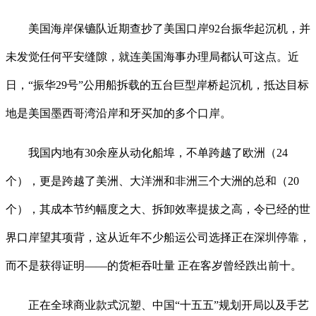
美国海岸保镳队近期查抄了美国口岸92台振华起沉机，并
未发觉任何平安缝隙，就连美国海事办理局都认可这点。近
日，“振华29号”公用船拆载的五台巨型岸桥起沉机，抵达目标
地是美国墨西哥湾沿岸和牙买加的多个口岸。
我国内地有30余座从动化船埠，不单跨越了欧洲（24
个），更是跨越了美洲、大洋洲和非洲三个大洲的总和（20
个），其成本节约幅度之大、拆卸效率提拔之高，令已经的世
界口岸望其项背，这从近年不少船运公司选择正在深圳停靠，
而不是获得证明——的货柜吞吐量 正在客岁曾经跌出前十。
正在全球商业款式沉塑、中国“十五五”规划开局以及手艺