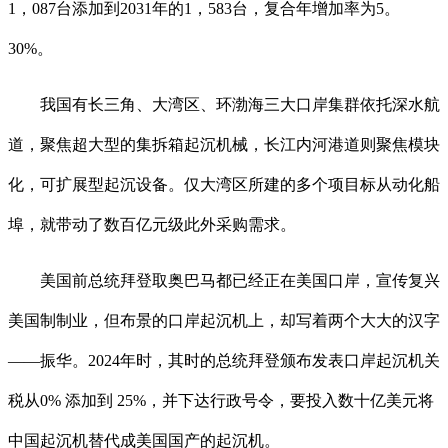
1，087台添加到2031年的1，583台，复合年增加率为5。
30%。
我国有长三角、大湾区、环渤海三大口岸集群依托深水航
道，聚焦超大型的集拆箱起沉机械，长江内河港道则聚焦模块
化，可扩展型起沉设备。仅大湾区所建的多个项目标从动化船
埠，就带动了数百亿元级此外采购需求。
美国前总统拜登取奥巴马都已经正在美国口岸，宣传复兴
美国制制业，但布景的口岸起沉机上，却写着两个大大的汉字
——振华。2024年时，其时的总统拜登颁布发表口岸起沉机关
税从0% 添加到 25%，并下达行政号令，要投入数十亿美元将
中国起沉机替代成美国国产的起沉机。