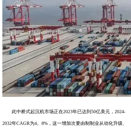
此中桥式起沉机市场正在2023年已达到50亿美元，2024-
2032年CAGR为4。8%，这一增加次要由制制业从动化升级、