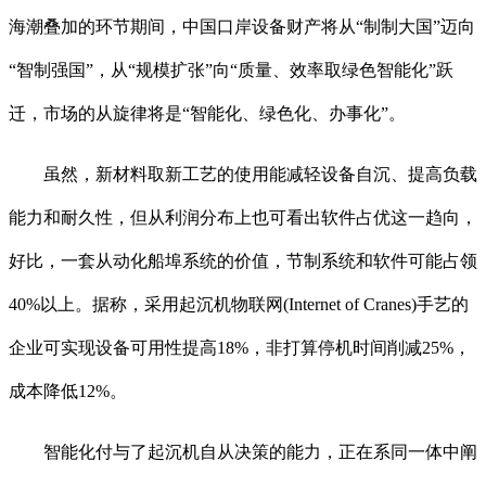
海潮叠加的环节期间，中国口岸设备财产将从“制制大国”迈向
“智制强国”，从“规模扩张”向“质量、效率取绿色智能化”跃
迁，市场的从旋律将是“智能化、绿色化、办事化”。
虽然，新材料取新工艺的使用能减轻设备自沉、提高负载
能力和耐久性，但从利润分布上也可看出软件占优这一趋向，
好比，一套从动化船埠系统的价值，节制系统和软件可能占领
40%以上。据称，采用起沉机物联网(Internet of Cranes)手艺的
企业可实现设备可用性提高18%，非打算停机时间削减25%，
成本降低12%。
智能化付与了起沉机自从决策的能力，正在系同一体中阐