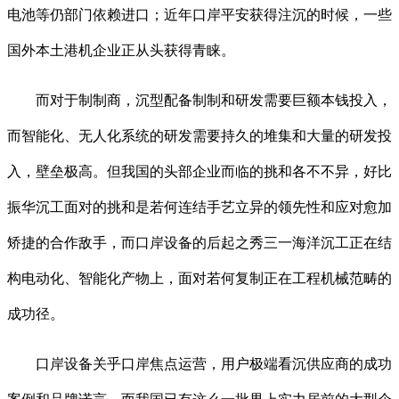
电池等仍部门依赖进口；近年口岸平安获得注沉的时候，一些
国外本土港机企业正从头获得青睐。
而对于制制商，沉型配备制制和研发需要巨额本钱投入，
而智能化、无人化系统的研发需要持久的堆集和大量的研发投
入，壁垒极高。但我国的头部企业而临的挑和各不不异，好比
振华沉工面对的挑和是若何连结手艺立异的领先性和应对愈加
矫捷的合作敌手，而口岸设备的后起之秀三一海洋沉工正在结
构电动化、智能化产物上，面对若何复制正在工程机械范畴的
成功径。
口岸设备关乎口岸焦点运营，用户极端看沉供应商的成功