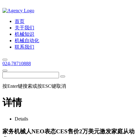
首页
关于我们
机械知识
机械自动化
联系我们
024-78710888
按Enter键搜索或按ESC键取消
详情
Details
家务机械人NEO表态CES售价2万美元激发家庭从动