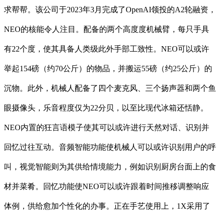
求帮帮。该公司于2023年3月完成了OpenAI领投的A2轮融资，
NEO的核能令人注目。配备的两个高度度机械臂，每只手具
有22个度，使其具备人类级此外手部工致性。NEO可以或许
举起154磅（约70公斤）的物品，并搬运55磅（约25公斤）的
沉物。此外，机械人配备了四个麦克风、三个扬声器和两个鱼
眼摄像头，乐音程度仅为22分贝，以至比现代冰箱还恬静。
NEO内置的狂言语模子使其可以或许进行天然对话、识别并
回忆过往互动。音频智能功能使机械人可以或许识别用户的呼
叫，视觉智能则为其供给情境能力，例如识别厨房台面上的食
材并菜肴。回忆功能使NEO可以或许跟着时间推移调整响应
体例，供给愈加个性化的办事。正在手艺使用上，1X采用了