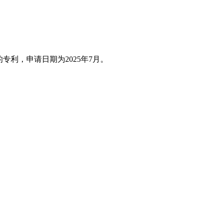
利，申请日期为2025年7月。