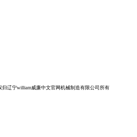
宁william威廉中文官网机械制造有限公司所有