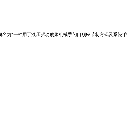
“一种用于液压驱动喷浆机械手的自顺应节制方式及系统”的专