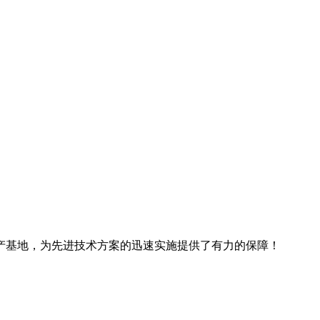
产基地，为先进技术方案的迅速实施提供了有力的保障！