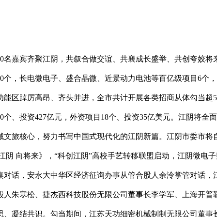
00名嘉宾齐聚江阴，共叙合做交谊、共襄成长盛举、共创夸姣将来
上项目10个，长电微电子、盛合晶微、近景动力电池等百亿级项目
区踔厉高昂、齐头并进，全市共计开展各类招商从体勾当超50场
190个、投资427亿元，外资项目18个、投资35亿美元。江阴
域文旅核心，努力书写中国式现代化的江阴新篇。江阴市委市将
江阴 向将来》，“科创江阴”高校手艺转移联盟启动，江阴微电
桌对话，安永大中华区经济征询办事从管合股人余泠掌管对话，
股人朱寒松、捷杰西科技股份无限公司董事长李学军、上海开普
、凝结共识。勾当期间，江苏天功细密机械制制无限公司董事长乔