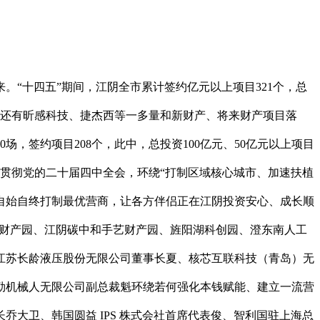
。“十四五”期间，江阴全市累计签约亿元以上项目321个，总
6个，还有昕感科技、捷杰西等一多量和新财产、将来财产项目落
，签约项目208个，此中，总投资100亿元、50亿元以上项目
将全面贯彻党的二十届四中全会，环绕“打制区域核心城市、加速扶植
自始自终打制最优营商，让各方伴侣正在江阴投资安心、成长顺
子财产园、江阴碳中和手艺财产园、旌阳湖科创园、澄东南人工
江苏长龄液压股份无限公司董事长夏、核芯互联科技（青岛）无
勒机械人无限公司副总裁魁环绕若何强化本钱赋能、建立一流营
大卫、韩国圆益 IPS 株式会社首席代表俊、智利国驻上海总