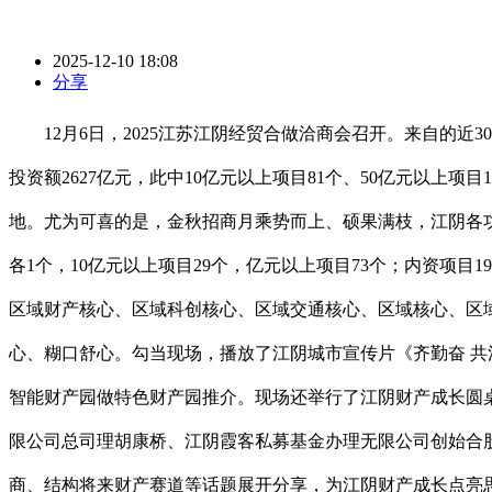
2025-12-10 18:08
分享
12月6日，2025江苏江阴经贸合做洽商会召开。来自的近3
投资额2627亿元，此中10亿元以上项目81个、50亿元以
地。尤为可喜的是，金秋招商月乘势而上、硕果满枝，江阴各功能
各1个，10亿元以上项目29个，亿元以上项目73个；内资项目
区域财产核心、区域科创核心、区域交通核心、区域核心、区
心、糊口舒心。勾当现场，播放了江阴城市宣传片《齐勤奋 共
智能财产园做特色财产园推介。现场还举行了江阴财产成长圆
限公司总司理胡康桥、江阴霞客私募基金办理无限公司创始合
商、结构将来财产赛道等话题展开分享，为江阴财产成长点亮思