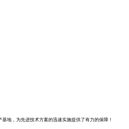
产基地，为先进技术方案的迅速实施提供了有力的保障！