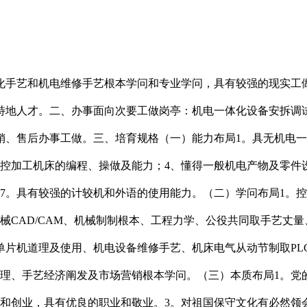
手艺和机电维修手艺根本学问和专业学问，具有较强的现实工做
特地人才。二、办事面向次要工做岗亭：机电一体化设备安拆调
销、售后办事工做。三、培育规格（一）能力布局1。具无机电一
控加工机床的编程、操做及能力；4、懂得一般机电产物及零件
7。具有较强的计较机和外语的使用能力。（二）学问布局1。
械CAD/CAM、机械制制根本、工程力学、公役共同取手艺丈
单片机道理及使用、机电设备维修手艺、机床电气从动节制取PL
办理、手艺经济阐发及市场营销根本学问。（三）本质布局1。党
识和创业，具有优良的职业和敬业。3。对祖国保守文化有必然领