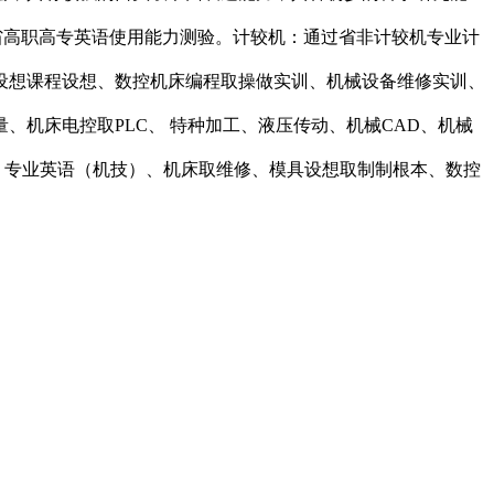
省高职高专英语使用能力测验。计较机：通过省非计较机专业计
设想课程设想、数控机床编程取操做实训、机械设备维修实训、
机床电控取PLC、 特种加工、液压传动、机械CAD、机械
、专业英语（机技）、机床取维修、模具设想取制制根本、数控