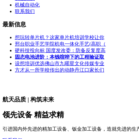
机械自动化
联系我们
最新信息
想玩转单片机？这家单片机培训学校让你
邢台职业手艺学院机电一体化手艺(高职（
硬科技投向标 国度发改委：防备反复度高
固态电池进阶：本钱喧哗下的工程验证取
设想培训优选佛山市九曜星文化传媒专业
方才从一所学校传出的动静丹江口家长们
航天品质 | 构筑未来
领先设备 精益求精
引进国内外先进的精加工设备、钣金加工设备，造就先进的生