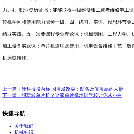
力。4。职业资历证书：能够取得中级维修钳工或者维修电工
较机学问和使用能力测验一级。四、练习、实训、设想环节金
结业实践、五、次要课程专业理论课：机械制图、工程力学、机
加工设备实践课：单片机道理及使用、机电设备维修手艺、数控
机床取维修。
上一篇：
硬科技投向标 国度发改委：防备反复度高的人形
下一篇：
想玩转单片机？这家单片机培训学校让你从小白
快捷导航
关于我们
机械知识