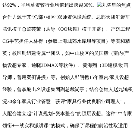
达92%，平均薪资较行业均值超出跨越30%。
九曜星的焦点
合作力源于其“总部+校区”双师资保障系统。总部天团汇聚前
腾讯模子总监芸茉（从导《QQ炫舞》模子开辟）、严沉工程
CG手艺担任人林得（参取上海城郊水库坝等项目）等实和精
英；校区则组建专属**团队，如中山校区的吴国毅（室内/产
物设想专家，通晓3DMAX等软件）、黄海翔（3D建模/动画
导师，善用案例讲授）等。创始人邹明携15年室内/家具设想
经验，曾掌舵出名设想集团副总裁岗亭；结合创始人赵九鸿积
淀30余年家具行业管慧，获评“家具行业优良职业司理人”，二
人配合建立起“计谋规划+资本整合”的顶层设想。这种“**专家
领衔+一线实和派讲课”的模式，确保了课程的前沿性取适用