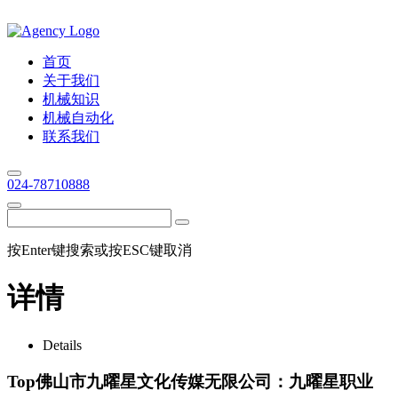
首页
关于我们
机械知识
机械自动化
联系我们
024-78710888
按Enter键搜索或按ESC键取消
详情
Details
Top佛山市九曜星文化传媒无限公司：九曜星职业