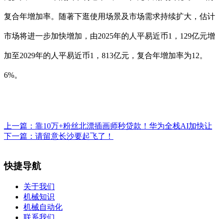
复合年增加率。随著下逛使用场景及市场需求持续扩大，估计
市场将进一步加快增加，由2025年的人平易近币1，129亿元增
加至2029年的人平易近币1，813亿元，复合年增加率为12。
6%。
上一篇：
靠10万+粉丝北漂插画师秒贷款！华为全栈AI加快让
下一篇：
请留意长沙要起飞了！
快捷导航
关于我们
机械知识
机械自动化
联系我们