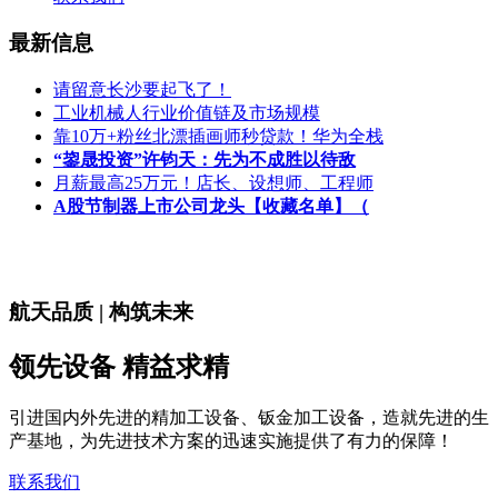
最新信息
请留意长沙要起飞了！
工业机械人行业价值链及市场规模
靠10万+粉丝北漂插画师秒贷款！华为全栈
“鋆晟投资”许钧天：先为不成胜以待敌
月薪最高25万元！店长、设想师、工程师
A股节制器上市公司龙头【收藏名单】（
航天品质 | 构筑未来
领先设备 精益求精
引进国内外先进的精加工设备、钣金加工设备，造就先进的生
产基地，为先进技术方案的迅速实施提供了有力的保障！
联系我们