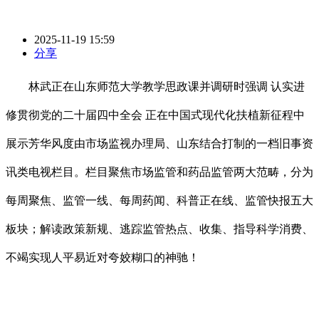
2025-11-19 15:59
分享
林武正在山东师范大学教学思政课并调研时强调 认实进
修贯彻党的二十届四中全会 正在中国式现代化扶植新征程中
展示芳华风度由市场监视办理局、山东结合打制的一档旧事资
讯类电视栏目。栏目聚焦市场监管和药品监管两大范畴，分为
每周聚焦、监管一线、每周药闻、科普正在线、监管快报五大
板块；解读政策新规、逃踪监管热点、收集、指导科学消费、
不竭实现人平易近对夸姣糊口的神驰！