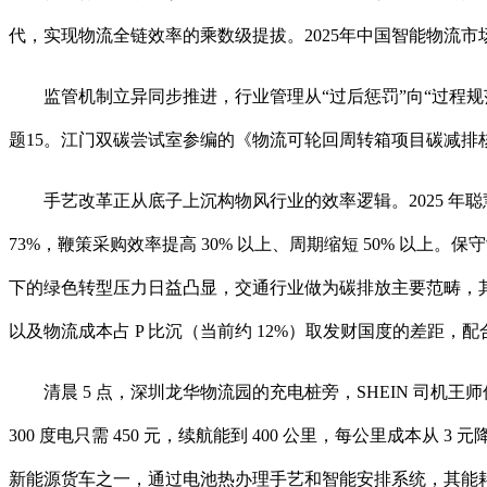
代，实现物流全链效率的乘数级提拔。2025年中国智能物流市场
监管机制立异同步推进，行业管理从“过后惩罚”向“过程规范”
题15。江门双碳尝试室参编的《物流可轮回周转箱项目碳减排核算方
手艺改革正从底子上沉构物风行业的效率逻辑。2025 年聪慧物流
73%，鞭策采购效率提高 30% 以上、周期缩短 50% 以上。保守
下的绿色转型压力日益凸显，交通行业做为碳排放主要范畴，其能
以及物流成本占 P 比沉（当前约 12%）取发财国度的差距，
清晨 5 点，深圳龙华物流园的充电桩旁，SHEIN 司机王师傅正给
300 度电只需 450 元，续航能到 400 公里，每公里成本从 3 
新能源货车之一，通过电池热办理手艺和智能安排系统，其能耗较同