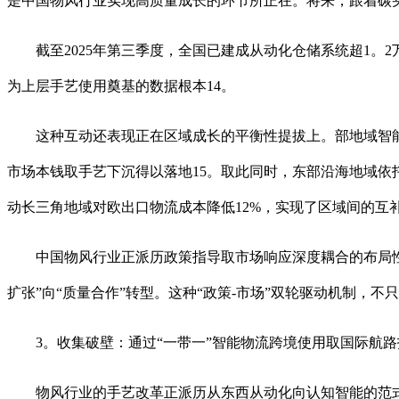
是中国物风行业实现高质量成长的环节所正在。将来，跟着碳
截至2025年第三季度，全国已建成从动化仓储系统超1。2万
为上层手艺使用奠基的数据根本14。
这种互动还表现正在区域成长的平衡性提拔上。部地域智能仓储
市场本钱取手艺下沉得以落地15。取此同时，东部沿海地域依托
动长三角地域对欧出口物流成本降低12%，实现了区域间的互补
中国物风行业正派历政策指导取市场响应深度耦合的布局性变
扩张”向“质量合作”转型。这种“政策-市场”双轮驱动机制，
3。收集破壁：通过“一带一”智能物流跨境使用取国际航路拓展
物风行业的手艺改革正派历从东西从动化向认知智能的范式