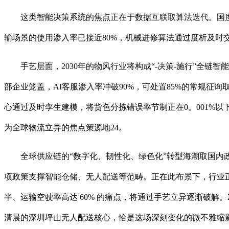
这类智能决策系统的焦点正在于数据互联取算法迭代。国度鞭
输场景的使用渗入率已接近80%，机械进修算法通过度析及时交
手艺层面，2030年的物风行业将构成“-决策-施行”全链智能
部企业笼盖，AI客服渗入率冲破90%，可处置85%的常规
心通过及时孪生建模，将货色分拣错误率节制正在0。001%以下
为全球物流立异的焦点策源地24。
全球供应链的“数字化、韧性化、绿色化”转型海潮取国内政策支
项政策支撑智能仓储、无人配送等范畴。正在此布景下，行业正从保
半、运输空驶率高达 60% 的痛点，将通过手艺立异逐渐破解
清晨的深圳坪山无人配送核心，恰是这场深刻变化的微不雅缩