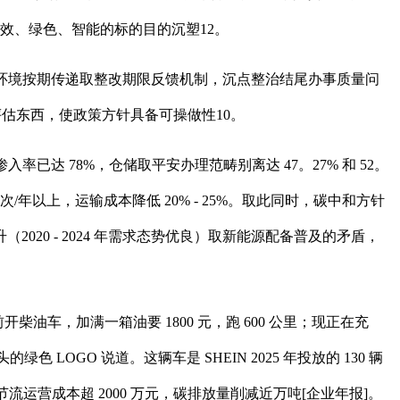
高效、绿色、智能的标的目的沉塑12。
违规环境按期传递取整改期限反馈机制，沉点整治结尾办事质量问
化评估东西，使政策方针具备可操做性10。
已达 78%，仓储取平安办理范畴别离达 47。27% 和 52。
 次/年以上，运输成本降低 20% - 25%。取此同时，碳中和方针
0 - 2024 年需求态势优良）取新能源配备普及的矛盾，
开柴油车，加满一箱油要 1800 元，跑 600 公里；现正在充
色 LOGO 说道。这辆车是 SHEIN 2025 年投放的 130 辆
运营成本超 2000 万元，碳排放量削减近万吨[企业年报]。