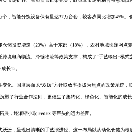
买卖市场扩容、智能监管框架完美，政策取市场的耦合将愈加慎
个，智能分拣设备保有量达37万台套，较客岁同比增加45%。
投资增速（23%）高于东部（18%），农村地域快递网点笼盖
跨境电商物流、冷链物流等政策支撑，构成了“手艺输出+模式立异
成长12。
化。国度层面以“双碳”方针取效率提拔为焦点的政策系统，取
不只沉塑了行业合作法则，更催生了集约化、绿色化、智能化的成
，逐渐缩小取 FedEx 等巨头的运力差距。
跃迁，呈现出清晰的手艺演进径。这一布局以从动化仓储为根底