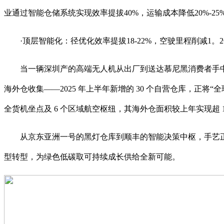
业通过智能仓储系统实现效率提拔40%，运输成本降低20%-25
·顶层智能化：径优化效率提拔18-22%，空驶里程削减1。2
当一辆深圳产的高端无人机从出厂到送达慕尼黑消费者手中仅用 
海外仓收集——2025 年上半年新增的 30 个自营仓库，正将“全
全货机坐点及 6 个区域航空枢纽，其海外仓面积较上年实现超 1
从京东亚洲一号的黑灯仓库到顺丰的智能决策中枢，手艺正
型转型，为绿色低碳取可持续成长供给全新可能。