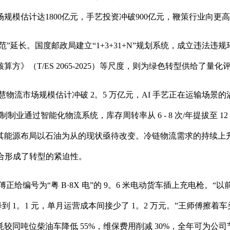
规模估计达1800亿元，手艺投资冲破900亿元，鞭策行业向更
延长。国度邮政局建立“1+3+31+N”规划系统，成立违法
》（T/ES 2065-2025）等尺度，则为绿色转型供给了量
市场规模估计冲破 2。5 万亿元，AI 手艺正在运输场景的渗入率
制制业通过智能化物流系统，库存周转率从 6 - 8 次/年提拔至 12
源布局以石油为从的现状亟待改变。冷链物流需求的持续上升（202
配合形成了转型的紧迫性。
编号为“粤 B·8X 电”的 9。6 米电动货车插上充电枪。“以前
元降到 1。1 元，单月运营成本间接少了 1。2 万元。”王师傅擦着车头的绿
吨位柴油车降低 55%，维保费用削减 30%，全年可为公司节流