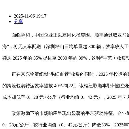
2025-11-06 19:17
分享
面临挑和，中国企业正以差同化径突围。顺丰通过取亚马逊海
海”，将无人车配送（深圳坪山日均单量超 800 辆，效率较人
额从 2025 年的 35% 提拔至 2030 年的 39%，这种“手
正在京东物流织就“毛细血管”收集的同时，2025 年投运的嘉
的跨境包裹转运效率提拔 40%20[22]。该枢纽取顺丰鄂州航
成本却低至 0。28 元 / 公斤（行业均值 0。42 元），2025 年 7 
政策激励下的市场响应呈现出显著的手艺驱动特征。企业通
0。28元/公斤，较行业均值（0。42元/公斤）降低33%，2