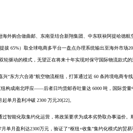
外购合做曲邮、东南亚结合新翔集团、中东联袂阿提哈德航空
工提拔 65%）取全球电商多平台一盘点办理系统输出至海外市场2
艺 + 收集”双轮驱动的模式，无望正在将来十年实现对保守国际物流款式的沉
兴“东方六合港”航空物流枢纽，打算通过近 60 条跨境电商专线
空枢纽构成南北呼应——后者日均货邮吞吐量达 6000 吨，国际货量
月起单月盈利冲破 2300 万元20[22]。
过智能化取集约化运营，将政策要求为成本劣势取办事溢价。顺
025年7月单月盈利达2300万元，验证了“枢纽+收集”集约化模式