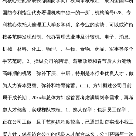
利核心经配备成长部国防学问产权局审核核准，成为全国34所
国防专利指定代办署理机构中独一的一所，机构编号028。专
利核心依托大连理工大学多学科、多专业的劣势，可以或许衔
接各范畴发现创制。代办署理营业涉及计较机、电子、消息、
机械、材料、化工、物理、、生物、食物、药品、军事等多个
手艺范畴。2、操纵公司的聘请、薪酬政策和春节后人力流动
高峰期的机遇，弥补下层、中层，特别是本行业优良人才，做
为人力资本更替、弥补和培育储蓄。(二)、方针概述公司目前
属于成长期，20xx年总体方针起首要考虑满脚岗亭需求，再考
虑人才储蓄，实现梯队扶植。1、熟人保举：包罗员工保举，
正在公司工做，且手艺熟练程度较高，已通过勤奋实现小我工
资方针，保举适合公司的优良人才配合成长，公司将赐与一次