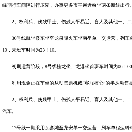
峰期行车间隔进行压缩，办事更多市平易近乘坐两条新线出行。s
2、权利兵、伤残甲士、伤残人平易近、盲人及其他一、二
30号线航坐楼东坐至龙泉驿火车坐南坐单一交运营，列车单程运
10，末班车时间为23！10。
初期运营阶段，8号线桂龙坐、龙港坐首班车时间为06！00，末
利用现金正在车坐的从动售票机或“客服核心”的半从动售票机
2、权利兵、伤残甲士、伤残人平易近、盲人及其他一、二级
汽车。
13号线一期采用瓦窑滩至龙安单一交运营，列车单程运转时间约