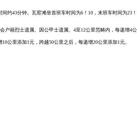
43分钟。瓦窑滩坐首班车时间为6！10，末班车时间为23！00
烈士遗属、因公甲士遗属、4至12公里范畴内，每递增4公里添加
10公里添加1元，跨越50公里之后，每递增20公里添加1元。