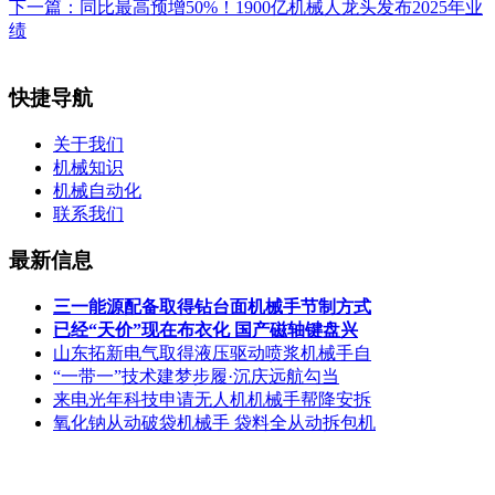
下一篇：
同比最高预增50%！1900亿机械人龙头发布2025年业
绩
快捷导航
关于我们
机械知识
机械自动化
联系我们
最新信息
三一能源配备取得钻台面机械手节制方式
已经“天价”现在布衣化 国产磁轴键盘兴
山东拓新电气取得液压驱动喷浆机械手自
“一带一”技术建梦步履·沉庆远航勾当
来电光年科技申请无人机机械手帮降安拆
氧化钠从动破袋机械手 袋料全从动拆包机