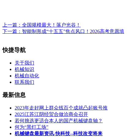
上一篇：
全国规模最大！落户光谷！
下一篇：
智能制形成“十五五”焦点风口！2026高考意愿填
快捷导航
关于我们
机械知识
机械自动化
联系我们
最新信息
2023年走好网上群众线百个成就凸起账号推
2025江苏江阴经贸合做洽商会召开
若何挑选更适合本人的国产机械键盘轴？
何为“黑灯工场”
机械键盘最新资讯-快科技--科技改变将来