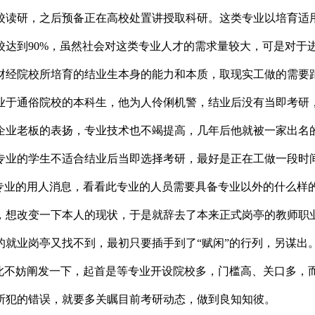
校读研，之后预备正在高校处置讲授取科研。这类专业以培育适
校达到90%，虽然社会对这类专业人才的需求量较大，可是对于
财经院校所培育的结业生本身的能力和本质，取现实工做的需要
业于通俗院校的本科生，他为人伶俐机警，结业后没有当即考研
企业老板的表扬，专业技术也不竭提高，几年后他就被一家出名的
专业的学生不适合结业后当即选择考研，最好是正在工做一段时
学专业的用人消息，看看此专业的人员需要具备专业以外的什么样
，想改变一下本人的现状，于是就辞去了本来正式岗亭的教师职
就业岗亭又找不到，最初只要插手到了“赋闲”的行列，另谋出。
在此不妨阐发一下，起首是等专业开设院校多，门槛高、关口多，
所犯的错误，就要多关瞩目前考研动态，做到良知知彼。