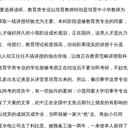
不要选择读研。教育类专业以培育教师特别是培育中小学教师为
获取一线讲授经验尤为主要。本科阶段进修教育类专业的同窗，
人才做好持久的小我职业成长规划，正在国内，这类人才是比力
生、传授们，教育理论程度很高，但却距离现实的讲授十分遥
的人却又往往不搞讲授的场合排场，以致正在教育范畴讲授取科
教育学类专业的学生能够考虑正在结业后不要当即考研，不妨先
几多出名记者是从讲堂里培育出来的。所以，像旧事学这类专业
在跨考的优良中，有一些如许的案例：小莲同窗大学旧事学专业
发了大量的文章，此中正在全国中文焦点期刊上颁发的有影响的
优异的成就完成学业，当即就被一家大“抢”走。再如小吕同
度水电公司去了利比亚。她预备工做一两年，一来使本人获得了