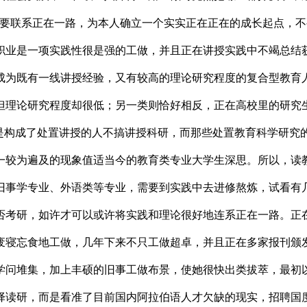
需要联系正在一路，为本人确立一个实实正在正在的成长起点，
职业是一项实践性很是强的工做，并且正在讲授实践中不竭总结
成为既有一线讲授经验，又有较高的理论研究程度的复合型教育
但理论研究程度却很低；另一类则恰好相反，正在高校里的研究
于是构成了处置讲授的人不搞讲授科研，而那些处置教育科学研究
一较为遍及的现象值适当今的教育类专业大学生深思。所以，读
旧事学专业、外语类等专业，需要到实践中去进修熬炼，试看有
否考研，如许才可以或许将实践和理论很好地连系正在一路。正
废寝忘食地工做，几年下来不只工做超卓，并且正在多家报刊颁
学问堆集，加上丰硕的旧事工做布景，使她很快出类拔萃，最初以
择读研，而是看准了目前国内阿拉伯语人才欠缺的现实，招聘国