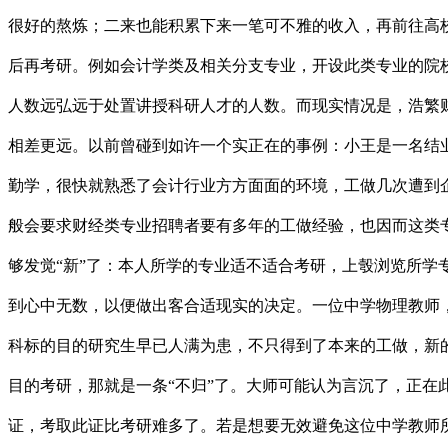
很好的熬炼；二来也能积累下来一笔可不雅的收入，再前往高
后再考研。例如会计学类及相关分支专业，开设此类专业的院
人数远弘远于处置讲授科研人才的人数。而现实情况是，浩繁
相差更远。以前曾碰到如许一个实正在的事例：小王是一名结
勤学，很快就熟悉了会计行业方方面面的环境，工做几次遭到
般会要求财经类专业招聘者要有多年的工做经验，也因而这类
够发觉“新”了：本人所学的专业适不适合考研，上彀浏览所
到心中无数，以便做出客合适现实的决定。一位中学物理教师
科标的目的研究生早已人满为患，不只得到了本来的工做，新的
目的考研，那就是一条“不归”了。大师可能认为言沉了，正
证，考取此证比考研难多了。若是想要无效避免这位中学教师