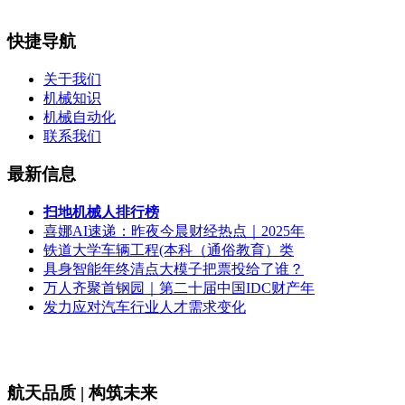
快捷导航
关于我们
机械知识
机械自动化
联系我们
最新信息
扫地机械人排行榜
喜娜AI速递：昨夜今晨财经热点｜2025年
铁道大学车辆工程(本科（通俗教育）类
具身智能年终清点大模子把票投给了谁？
万人齐聚首钢园｜第二十届中国IDC财产年
发力应对汽车行业人才需求变化
航天品质 | 构筑未来