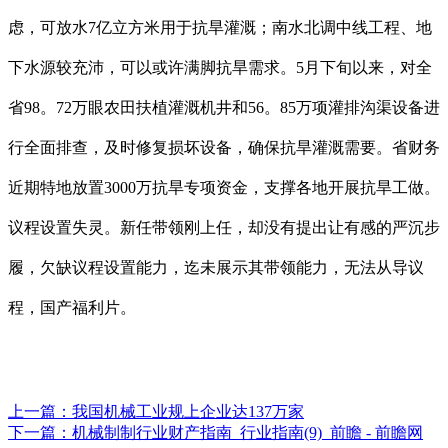
虑，可放水7亿立方米用于抗旱灌溉；南水北调中线工程、地
下水源较充沛，可以或许满脚抗旱需求。5月下旬以来，对全
省98。72万眼农田扶植灌溉机井和56。85万项灌排沟渠设备进
行全面排查，及时修复损坏设备，确保抗旱灌溉需要。省财务
近期特地放置3000万抗旱专项资金，支撑各地开展抗旱工做。
议程设置失灵。新任带领刚上任，却没有提出让有感的严沉步
履，欠缺议程设置能力，迄未展示其带领能力，无法从导议
程，国产福利片。
上一篇：
我国机械工业规上企业达137万家
下一篇：
机械制制行业财产指南_行业指南(9)_前瞻 - 前瞻网