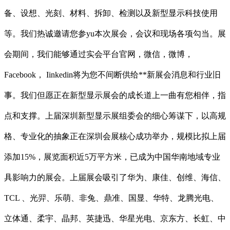
备、设想、光刻、材料、拆卸、检测以及新型显示科技使用
等。我们热诚邀请您参yu本次展会，会议和现场各项勾当。展
会期间，我们能够通过实会平台官网，微信，微博，
Facebook， Iinkedin将为您不间断供给**新展会消息和行业旧
事。我们但愿正在新型显示展会的成长道上一曲有您相伴，指
点和支撑。上届深圳新型显示展组委会的细心筹谋下，以高规
格、专业化的抽象正在深圳会展核心成功举办，规模比拟上届
添加15%，展览面积近5万平方米，已成为中国华南地域专业
具影响力的展会。上届展会吸引了华为、康佳、创维、海信、
TCL 、光羿、乐萌、非兔、鼎准、国显、华特、龙腾光电、
立体通、柔宇、晶邦、英捷迅、华星光电、京东方、长虹、中