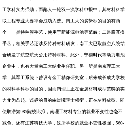
工学科实力强劲，而鄙人一轮双一流学科申报中，其材料科学
取工程专业大要率会成功入选。南工大的劣势标的目的有两
个：一是特种膜手艺，使用于新能源电池等范畴；二是膜互换
手艺，相关手艺还涉及特种材料研发，南工大已取航空八院结
合研发了航空航天公用特种材料。此外，宁德时代等动力电池
企业中，也有大量南工大结业生任职。另一所是南京理工大
学，其军工系统下曾设有金工精像研究室，后来成长成为学校
的材料学科标的目的，因而南理工正在金属材料成型范畴的实
力尤为凸起。该标的目的由晨曦院士领衔，正在材料成型、即
便取浩繁985院校比拟，南理工材料专业的就业不变性也毫不
减色。还有江苏科技大学，这所学校的就业不变性极强，560-