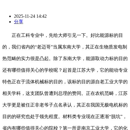
2025-11-24 14:42
分享
正在工科专业中，先给大师引见一下。好比能源标的目
的，我们省内的“老迈哥”当属东南大学，其正在生物质发电制
热范畴的实力很是凸起。除了东南大学，能源取动力标的目的
还有哪些值得关心的学校呢？起首是江苏大学，它的能动专业
特色正在于流体机械标的目的，该标的目的源自老工业大学的
相关学科，这支团队曾遭到总理的赞同。正在农机范畴，江苏
大学更是被任正非老爷子点名承认，其正在我国无极电机标的
目的的研究也处于领先程度。材料类专业现在正逐渐“脱坑”，
省内有哪些值得关心的院校？第一所是南京工业大学，它的化