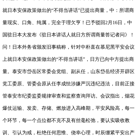
就日本安保政策做出的“不得当讲话”已提出商量，中：所谓商
量现实、口角、纯属，完全于理欠亨！已予驳回2月16日，中
国驻日本大发布《驻日本讲话人就日方所谓商量答记者问》！
问！日本外务省颁发旧事稿称，针对中朴直在慕尼黑平安会议
上就日本安保政策做出的“不得当讲话”，日方已向中方提出商
量。泰安市岱岳区常委会党组、副从任，山东岱岳经济开辟区
党工委原、管委会原从任李成怯涉嫌严沉违纪违法，目前正接
管泰安市纪委监委规律审查和监察查询拜访。会议指出，烟花
爆仗运输、发卖、存储、燃放进入高峰期，平安风险高，每一
个环节，每一个点位都不克不及有丝毫松弛，要认实吸收教
训、引认为戒，杜绝任何思惟、侥幸心理，时辰绷紧平安出产