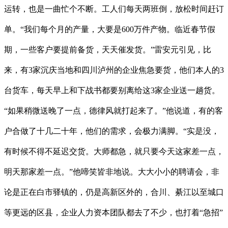
运转，也是一曲忙个不断。工人们每天两班倒，放松时间赶订
单。“我们每个月的产量，大要是600万件产物。临近春节假
期，一些客户要提前备货，天天催发货。”雷安元引见，比
来，有3家沉庆当地和四川泸州的企业焦急要货，他们本人的3
台货车，每天早上和下战书都要别离给这3家企业送一趟货。
“如果稍微送晚了一点，德律风就打起来了。”他说道，有的客
户合做了十几二十年，他们的需求，会极力满脚。“实是没，
有时候不得不延迟交货。大师都急，就只要今天这家差一点，
明天那家差一点。”他啼笑皆非地说。大大小小的聘请会，非
论是正在白市驿镇的，仍是高新区外的，合川、綦江以至城口
等更远的区县，企业人力资本团队都去了不少，也打着“急招”