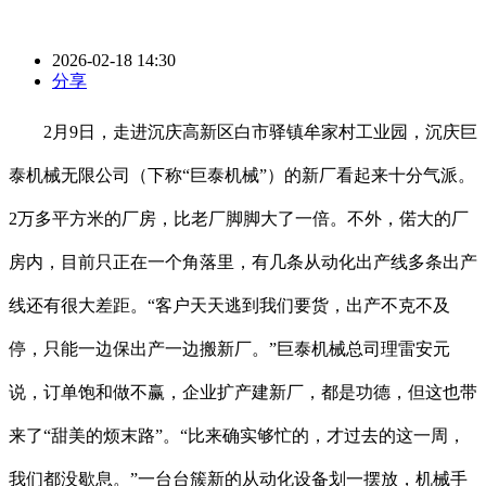
2026-02-18 14:30
分享
2月9日，走进沉庆高新区白市驿镇牟家村工业园，沉庆巨
泰机械无限公司（下称“巨泰机械”）的新厂看起来十分气派。
2万多平方米的厂房，比老厂脚脚大了一倍。不外，偌大的厂
房内，目前只正在一个角落里，有几条从动化出产线多条出产
线还有很大差距。“客户天天逃到我们要货，出产不克不及
停，只能一边保出产一边搬新厂。”巨泰机械总司理雷安元
说，订单饱和做不赢，企业扩产建新厂，都是功德，但这也带
来了“甜美的烦末路”。“比来确实够忙的，才过去的这一周，
我们都没歇息。”一台台簇新的从动化设备划一摆放，机械手