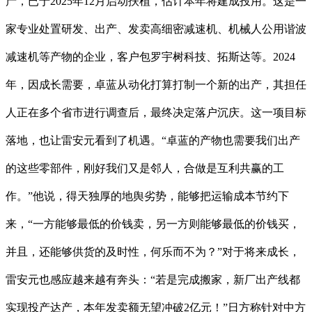
产，已于2025年12月启动扶植，估计本年将建成投用。这是一
家专业处置研发、出产、发卖高细密减速机、机械人公用谐波
减速机等产物的企业，客户包罗宇树科技、拓斯达等。2024
年，因成长需要，卓蓝从动化打算打制一个新的出产，其担任
人正在多个省市进行调查后，最终决定落户沉庆。这一项目标
落地，也让雷安元看到了机遇。“卓蓝的产物也需要我们出产
的这些零部件，刚好我们又是邻人，合做是互利共赢的工
作。”他说，得天独厚的地舆劣势，能够把运输成本节约下
来，“一方能够最低的价钱卖，另一方则能够最低的价钱买，
并且，还能够供货的及时性，何乐而不为？”对于将来成长，
雷安元也感应越来越有奔头：“若是完成搬家，新厂出产线都
实现投产达产，本年发卖额无望冲破2亿元！”日方称针对中方