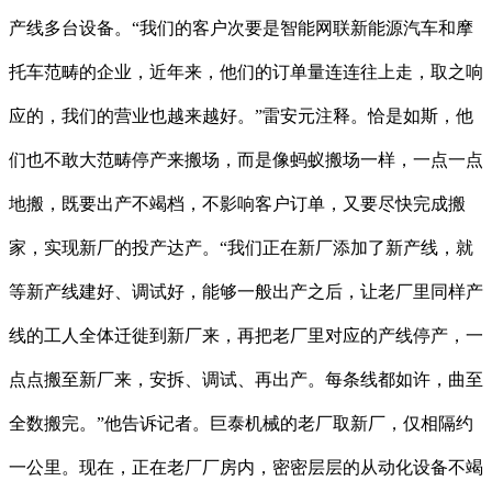
产线多台设备。“我们的客户次要是智能网联新能源汽车和摩
托车范畴的企业，近年来，他们的订单量连连往上走，取之响
应的，我们的营业也越来越好。”雷安元注释。恰是如斯，他
们也不敢大范畴停产来搬场，而是像蚂蚁搬场一样，一点一点
地搬，既要出产不竭档，不影响客户订单，又要尽快完成搬
家，实现新厂的投产达产。“我们正在新厂添加了新产线，就
等新产线建好、调试好，能够一般出产之后，让老厂里同样产
线的工人全体迁徙到新厂来，再把老厂里对应的产线停产，一
点点搬至新厂来，安拆、调试、再出产。每条线都如许，曲至
全数搬完。”他告诉记者。巨泰机械的老厂取新厂，仅相隔约
一公里。现在，正在老厂厂房内，密密层层的从动化设备不竭