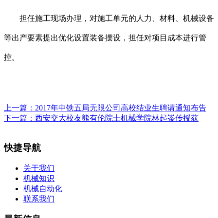
担任施工现场办理，对施工单元的人力、材料、机械设备
等出产要素提出优化设置装备摆设，担任对项目成本进行管
控。
上一篇：
2017年中铁五局无限公司高校结业生聘请通知布告
下一篇：
西安交大校友熊有伦院士机械学院林起崟传授获
快捷导航
关于我们
机械知识
机械自动化
联系我们