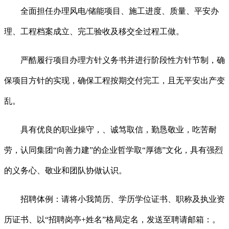
全面担任办理风电/储能项目、施工进度、质量、平安办
理、工程档案成立、完工验收及移交全过程工做。
严酷履行项目办理方针义务书并进行阶段性方针节制，确
保项目方针的实现，确保工程按期交付完工，且无平安出产变
乱。
具有优良的职业操守，、诚笃取信，勤恳敬业，吃苦耐
劳，认同集团“向善力建”的企业哲学取“厚德”文化，具有强烈
的义务心、敬业和团队协做认识。
招聘体例：请将小我简历、学历学位证书、职称及执业资
历证书、以“招聘岗亭+姓名”格局定名，发送至聘请邮箱：。