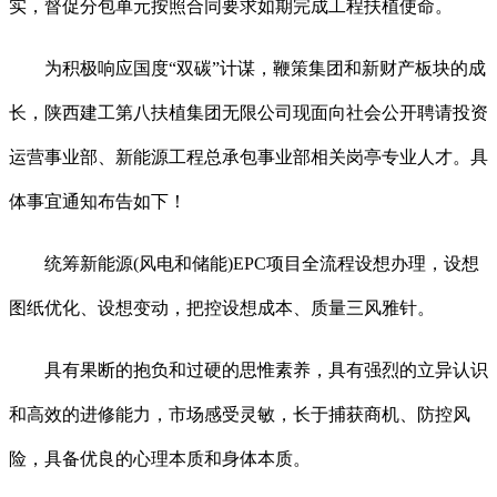
实，督促分包单元按照合同要求如期完成工程扶植使命。
为积极响应国度“双碳”计谋，鞭策集团和新财产板块的成
长，陕西建工第八扶植集团无限公司现面向社会公开聘请投资
运营事业部、新能源工程总承包事业部相关岗亭专业人才。具
体事宜通知布告如下！
统筹新能源(风电和储能)EPC项目全流程设想办理，设想
图纸优化、设想变动，把控设想成本、质量三风雅针。
具有果断的抱负和过硬的思惟素养，具有强烈的立异认识
和高效的进修能力，市场感受灵敏，长于捕获商机、防控风
险，具备优良的心理本质和身体本质。