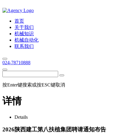
首页
关于我们
机械知识
机械自动化
联系我们
024-78710888
按Enter键搜索或按ESC键取消
详情
Details
2026陕西建工第八扶植集团聘请通知布告